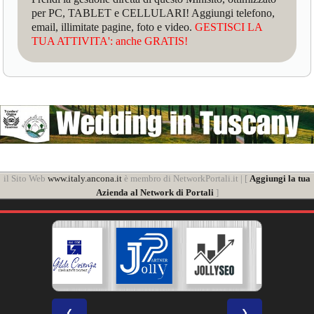
per PC, TABLET e CELLULARI! Aggiungi telefono,
email, illimitate pagine, foto e video.
GESTISCI LA
TUA ATTIVITA': anche GRATIS!
il Sito Web
www.italy.ancona.it
è membro di NetworkPortali.it | [
Aggiungi la tua
Azienda al Network di Portali
]
❮
❯