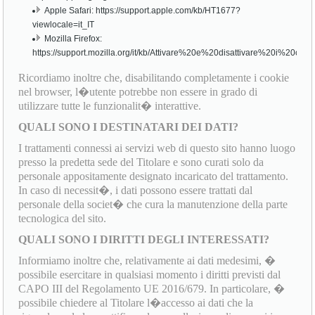
Apple Safari: https://support.apple.com/kb/HT1677?
viewlocale=it_IT
Mozilla Firefox:
https://support.mozilla.org/it/kb/Attivare%20e%20disattivare%20i%20cook
Ricordiamo inoltre che, disabilitando completamente i cookie
nel browser, l�utente potrebbe non essere in grado di
utilizzare tutte le funzionalit� interattive.
QUALI SONO I DESTINATARI DEI DATI?
I trattamenti connessi ai servizi web di questo sito hanno luogo
presso la predetta sede del Titolare e sono curati solo da
personale appositamente designato incaricato del trattamento.
In caso di necessit�, i dati possono essere trattati dal
personale della societ� che cura la manutenzione della parte
tecnologica del sito.
QUALI SONO I DIRITTI DEGLI INTERESSATI?
Informiamo inoltre che, relativamente ai dati medesimi, �
possibile esercitare in qualsiasi momento i diritti previsti dal
CAPO III del Regolamento UE 2016/679. In particolare, �
possibile chiedere al Titolare l�accesso ai dati che la