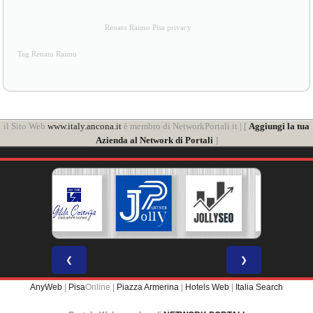
Renato Raimo Pisa privacy
Tag Renato Raimo
il Sito Web
www.italy.ancona.it
è membro di NetworkPortali.it | [
Aggiungi la tua
Azienda al Network di Portali
]
❮
❯
AnyWeb
|
Pisa
Online |
Piazza Armerina
|
Hotels Web
|
Italia Search