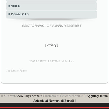
VIDEO
DOWNLOAD
RENATO RAIMO - C.F. RMARNT63E05I158T
[
Privacy
]
2007 LE INTELLETTUALI di Molière
Tag Renato Raimo
il Sito Web
www.italy.ancona.it
è membro di NetworkPortali.it | [
Aggiungi la tua
Azienda al Network di Portali
]