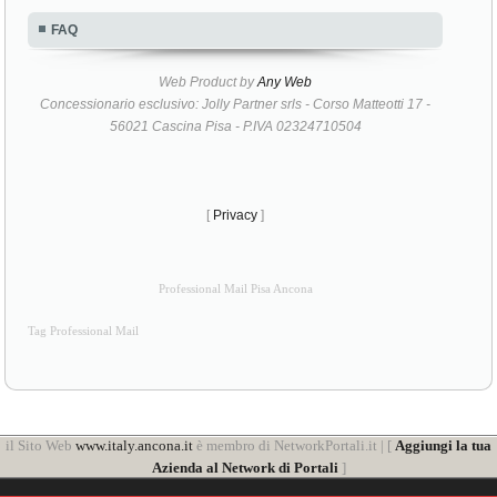
FAQ
Web Product by
Any Web
Concessionario esclusivo: Jolly Partner srls - Corso Matteotti 17 -
56021 Cascina Pisa - P.IVA 02324710504
[
Privacy
]
Professional Mail Pisa Ancona
Tag Professional Mail
il Sito Web
www.italy.ancona.it
è membro di NetworkPortali.it | [
Aggiungi la tua
Azienda al Network di Portali
]