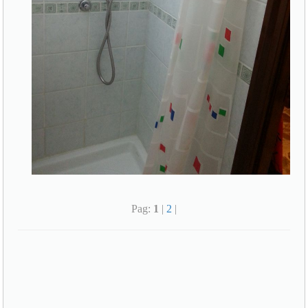
Pag:
1
|
2
|