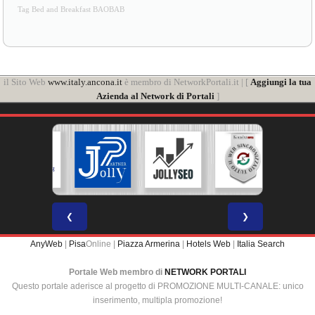
Tag Bed and Breakfast BAOBAB
il Sito Web
www.italy.ancona.it
è membro di NetworkPortali.it | [
Aggiungi la tua
Azienda al Network di Portali
]
❮
❯
AnyWeb
|
Pisa
Online |
Piazza Armerina
|
Hotels Web
|
Italia Search
Portale Web membro di
NETWORK PORTALI
Questo portale aderisce al progetto di PROMOZIONE MULTI-CANALE: unico
inserimento, multipla promozione!