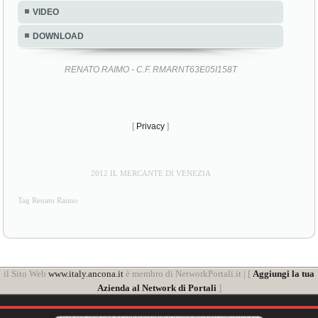
VIDEO
DOWNLOAD
RENATO RAIMO - C.F. RMARNT63E05I158T
[
Privacy
]
2012 IL MERCANTE DI VENEZIA
Tag Renato Raimo
il Sito Web
www.italy.ancona.it
è membro di NetworkPortali.it | [
Aggiungi la tua
Azienda al Network di Portali
]