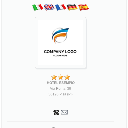
HOTEL ESEMPIO
Via Roma, 39
56126 Pisa (PI)