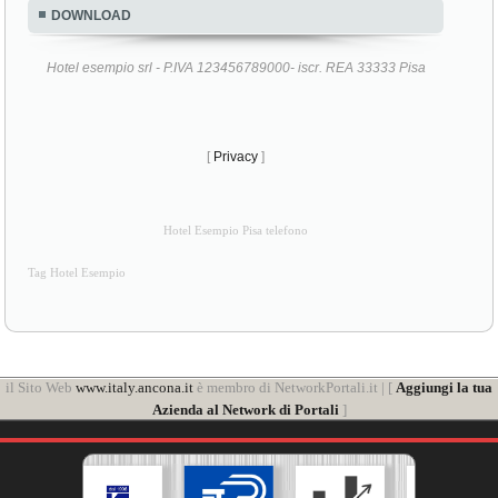
DOWNLOAD
Hotel esempio srl - P.IVA 123456789000- iscr. REA 33333 Pisa
[
Privacy
]
Hotel Esempio Pisa telefono
Tag Hotel Esempio
il Sito Web
www.italy.ancona.it
è membro di NetworkPortali.it | [
Aggiungi la tua
Azienda al Network di Portali
]