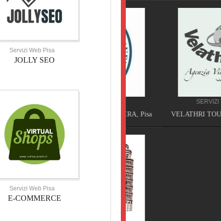
Servizi Web Pisa
JOLLY SEO
HOTEL TOSCANA
SERVIZI TOSCANA
HOTEL VILLA PRIMAVERA, Pisa
VELATHRI TOUR, Casciana 
Servizi Web Pisa
E-COMMERCE