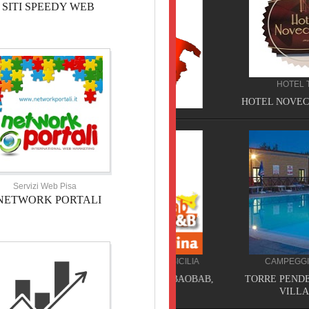
SITI SPEEDY WEB
HOTEL TOSCANA
HOTEL NOVECENTO PISA, 
Servizi Web Pisa
NETWORK PORTALI
BED AND BREAKFAST SICILIA
CAMPEGGIO TOSCANA
BED AND BREAKFAST BAOBAB,
TORRE PENDENTE CAMP
Piazza Armerina
VILLAGE, Pisa